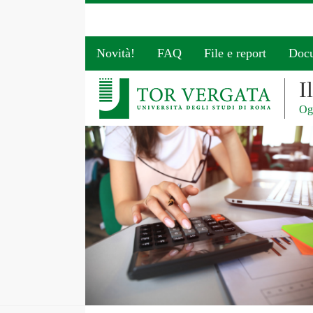
Novità!
FAQ
File e report
Doc
I
Ogg