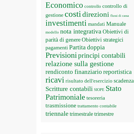
Economico
controllo di
controllo
costi
direzioni
gestione
flussi di cassa
investimenti
Manuale
mandati
nota integrativa
Obiettivi di
modello
parità di genere
Obiettivi strategici
Partita doppia
pagamenti
Previsioni
principi contabili
relazione sulla gestione
rendiconto finanziario
reportistica
ricavi
scadenza
risultato dell'esercizio
Stato
Scritture contabili
SIOPE
Patrimoniale
tesoreria
trasmissione
trattamento contabile
triennale
trimestrale
trimestre