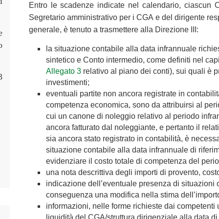
i
Entro le scadenze indicate nel calendario, ciascun CG
Segretario amministrativo per i CGA e del dirigente res
generale, è tenuto a trasmettere alla Direzione III:
e
o
la situazione contabile alla data infrannuale rich
sintetico e Conto intermedio, come definiti nel cap
Allegato 3
relativo al piano dei conti), sui quali 
3
investimenti;
eventuali partite non ancora registrate in contabili
competenza economica, sono da attribuirsi al peri
cui un canone di noleggio relativo al periodo infra
ancora fatturato dal noleggiante, e pertanto il rela
sia ancora stato registrato in contabilità, è necessa
situazione contabile alla data infrannuale di riferi
evidenziare il costo totale di competenza del peri
una nota descrittiva degli importi di provento, costo
indicazione dell’eventuale presenza di situazion
conseguenza una modifica nella stima dell’importo 
informazioni, nelle forme richieste dai competenti uf
liquidità del CGA/struttura dirigenziale alla data di