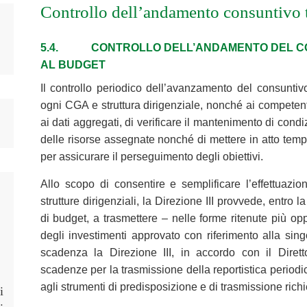
Controllo dell’andamento consuntivo tr
5.4. CONTROLLO DELL’ANDAMENTO DEL CO
AL BUDGET
Il controllo periodico dell’avanzamento del consunti
ogni CGA e struttura dirigenziale, nonché ai competenti 
ai dati aggregati, di verificare il mantenimento di condi
delle risorse assegnate nonché di mettere in atto tem
per assicurare il perseguimento degli obiettivi.
Allo scopo di consentire e semplificare l’effettuazi
strutture dirigenziali, la Direzione III provvede, entro
di budget, a trasmettere – nelle forme ritenute più o
degli investimenti approvato con riferimento alla sin
scadenza la Direzione III, in accordo con il Dirett
scadenze per la trasmissione della reportistica periodic
agli strumenti di predisposizione e di trasmissione richie
i