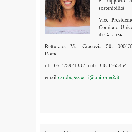
e Rapporto d
sostenibilità
Vice President
Comitato Unic
di Garanzia
Rettorato, Via Cracovia 50, 00013
Roma
uff. 06.72592133 / mob. 348.1565454
email
carola.gasparri@uniroma2.it