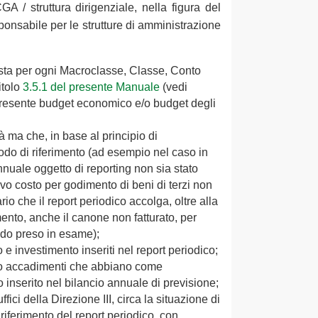
A / struttura dirigenziale, nella figura del
ponsabile per le strutture di amministrazione
iesta per ogni Macroclasse, Classe, Conto
itolo
3.5.1 del presente Manuale
(vedi
è presente budget economico e/o budget degli
tà ma che, in base al principio di
odo di riferimento (ad esempio nel caso in
nnuale oggetto di reporting non sia stato
tivo costo per godimento di beni di terzi non
rio che il report periodico accolga, oltre alla
mento, anche il canone non fatturato, per
odo preso in esame);
 e investimento inseriti nel report periodico;
i o accadimenti che abbiano come
inserito nel bilancio annuale di previsione;
fici della Direzione III, circa la situazione di
 riferimento del report periodico, con