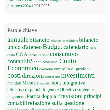
d’Ateneo 2024
10/01/2025
Parole chiave
annuale
bilancio
bilancio
bilancio consolidato
Budget
unico d'ateneo
calendario
cassa
consuntivo
CGA
centri
comunicazione
Conto
contabilità
conti economici
Economico
controllo di gestione
controllo
costi
investimenti
direzioni
flussi di cassa
nota integrativa
Manuale
mandati
modello
Obiettivi di parità di genere
Obiettivi strategici
Previsioni
principi
Partita doppia
pagamenti
relazione sulla gestione
contabili
ricavi