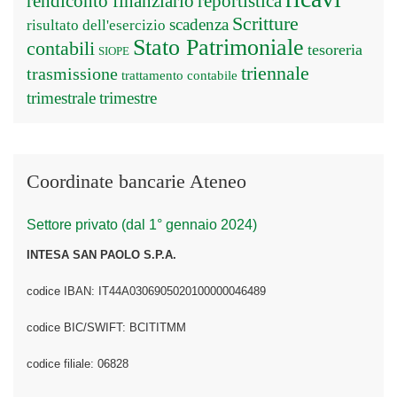
rendiconto finanziario
reportistica
Scritture
scadenza
risultato dell'esercizio
Stato Patrimoniale
contabili
tesoreria
SIOPE
triennale
trasmissione
trattamento contabile
trimestrale
trimestre
Coordinate bancarie Ateneo
Settore privato (dal 1° gennaio 2024)
INTESA SAN PAOLO S.P.A.
codice IBAN: IT44A0306905020100000046489
codice BIC/SWIFT: BCITITMM
codice filiale: 06828