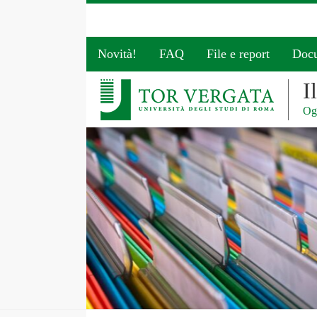
Novità!
FAQ
File e report
Doc
I
Ogg