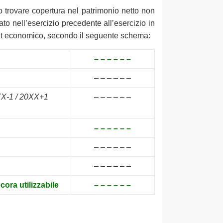
o trovare copertura nel patrimonio netto non
to nell’esercizio precedente all’esercizio in
dget economico, secondo il seguente schema:
– – – – – –
– – – – – –
0XX-1 / 20XX+1
– – – – – –
– – – – – –
– – – – – –
– – – – – –
ora utilizzabile
– – – – – –