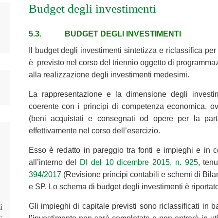
Budget degli investimenti
5.3. BUDGET DEGLI INVESTIMENTI
Il budget degli investimenti sintetizza e riclassifica per
è previsto nel corso del triennio oggetto di programmazi
alla realizzazione degli investimenti medesimi.
La rappresentazione e la dimensione degli investi
coerente con i principi di competenza economica, ovv
(beni acquistati e consegnati od opere per la parte
effettivamente nel corso dell’esercizio.
Esso è redatto in pareggio tra fonti e impieghi e in co
all’interno del
DI del 10 dicembre 2015, n. 925
, ten
394/2017
(Revisione principi contabili e schemi di Bila
e SP. Lo schema di budget degli investimenti è riportat
i
Gli impieghi di capitale previsti sono riclassificati in