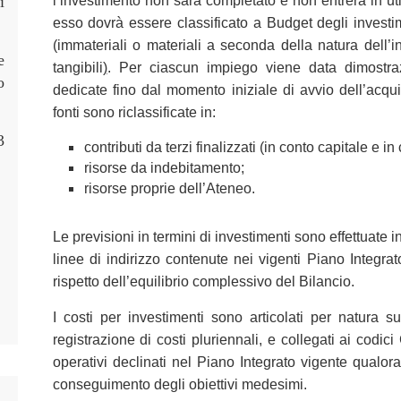
i
l’investimento non sarà completato e non entrerà in util
esso dovrà essere classificato a Budget degli investi
(immateriali o materiali a seconda della natura dell’in
e
tangibili
)
. Per ciascun impiego viene data dimostrazi
o
dedicate fino dal momento iniziale di avvio dell’acquis
fonti sono riclassificate in:
3
contributi da terzi finalizzati (in conto capitale e in
risorse da indebitamento;
risorse proprie dell’Ateneo.
Le previsioni in termini di investimenti sono effettuate i
linee di indirizzo contenute nei vigenti Piano Integr
rispetto dell’equilibrio complessivo del Bilancio.
I costi per investimenti sono articolati per natura s
registrazione di costi pluriennali, e collegati ai codic
operativi declinati nel Piano Integrato vigente qualora 
conseguimento degli obiettivi medesimi.