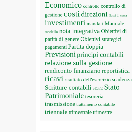
Economico
controllo di
controllo
costi
direzioni
gestione
flussi di cassa
investimenti
Manuale
mandati
nota integrativa
Obiettivi di
modello
parità di genere
Obiettivi strategici
Partita doppia
pagamenti
Previsioni
principi contabili
relazione sulla gestione
rendiconto finanziario
reportistica
ricavi
scadenza
risultato dell'esercizio
Stato
Scritture contabili
SIOPE
Patrimoniale
tesoreria
trasmissione
trattamento contabile
triennale
trimestrale
trimestre