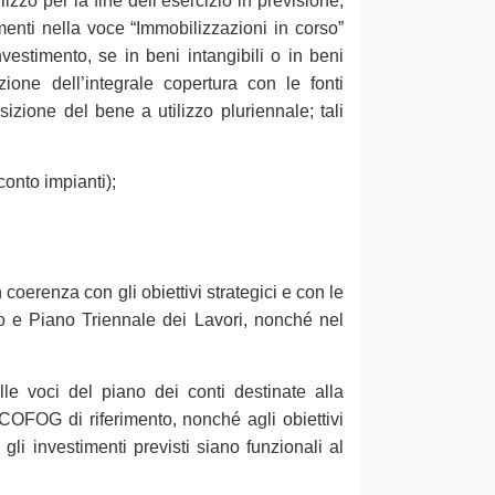
izzo per la fine dell’esercizio in previsione,
menti nella voce “Immobilizzazioni in corso”
vestimento, se in beni intangibili o in beni
one dell’integrale copertura con le fonti
izione del bene a utilizzo pluriennale; tali
 conto impianti);
n coerenza con gli obiettivi strategici e con le
ato e Piano Triennale dei Lavori, nonché nel
ulle voci del piano dei conti destinate alla
i COFOG di riferimento, nonché agli obiettivi
gli investimenti previsti siano funzionali al