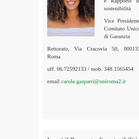
e Rapporto d
sostenibilità
Vice President
Comitato Unic
di Garanzia
Rettorato, Via Cracovia 50, 00013
Roma
uff. 06.72592133 / mob. 348.1565454
email
carola.gasparri@uniroma2.it