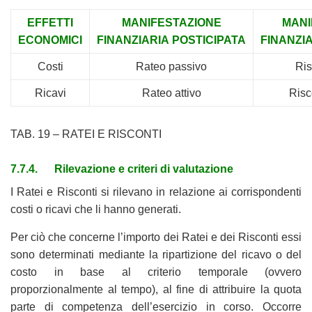
EFFETTI
MANIFESTAZIONE
MANI
ECONOMICI
F
INANZIARIA
POSTICIPATA
FINANZI
Costi
Rateo passivo
Ris
Ricavi
Rateo attivo
Risc
TAB. 19 – RATEI E RISCONTI
7.7.4. Rilevazione e criteri di valutazione
I Ratei e Risconti si rilevano in relazione ai corrispondenti
costi o ricavi che li hanno generati.
Per ciò che concerne l’importo dei Ratei e dei Risconti essi
sono determinati mediante la ripartizione del ricavo o del
costo in base al criterio temporale (ovvero
proporzionalmente al tempo), al fine di attribuire la quota
parte di competenza dell’esercizio in corso. Occorre