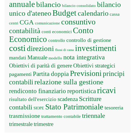
annuale
bilancio
bilancio
bilancio consolidato
Budget
unico d'ateneo
calendario
cassa
consuntivo
CGA
centri
comunicazione
Conto
contabilità
conti economici
Economico
controllo di gestione
controllo
costi
investimenti
direzioni
flussi di cassa
nota integrativa
Manuale
mandati
modello
Obiettivi di parità di genere
Obiettivi strategici
Previsioni
principi
Partita doppia
pagamenti
relazione sulla gestione
contabili
ricavi
rendiconto finanziario
reportistica
Scritture
scadenza
risultato dell'esercizio
Stato Patrimoniale
contabili
tesoreria
SIOPE
triennale
trasmissione
trattamento contabile
trimestrale
trimestre